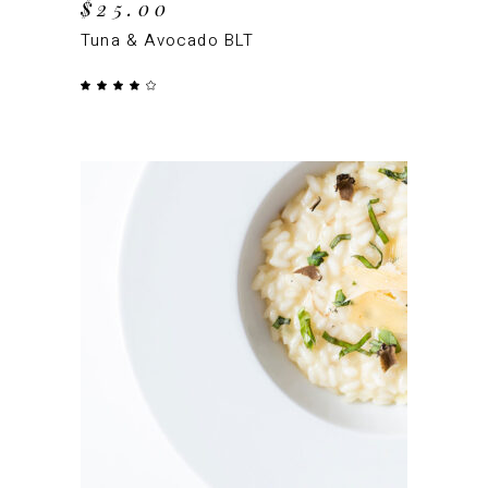
$
25.00
Tuna & Avocado BLT
Valorado
con
4.00
de 5
AÑADIR AL CARRITO