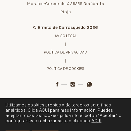
Morales-Corporales) 26259 Grañón, La
Rioja
© Ermita de Carrasquedo 2026
AVISO LEGAL
|
POLÍTICA DE PRIVACIDAD
|
POLÍTICA DE COOKIES
Utilizamos cookies propias y de terceros para fines
Proyecto financiado por:
analíticos. Clica
AQUÍ
para más información. Puedes
aceptar todas las cookies pulsando el botón “Aceptar” o
configurarlas o rechazar su uso clicando
AQUÍ
.