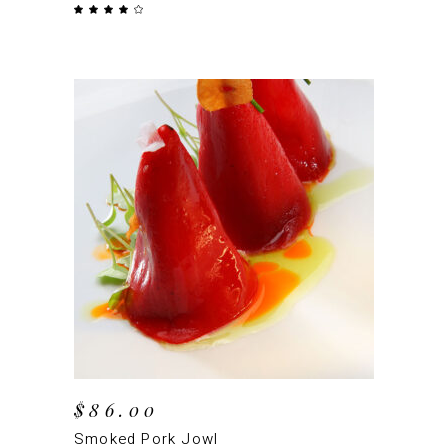
Valorado
con
4.00
de 5
AÑADIR AL CARRITO
$
86.00
Smoked Pork Jowl