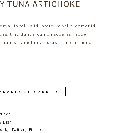
Y TUNA ARTICHOKE
onvallis tellus id interdum velit laoreet id
ces, tincidunt arcu non sodales neque
etiam sit amet nisl purus in mollis nunc
AÑADIR AL CARRITO
runch
w Dish
book
Twitter
Pinterest