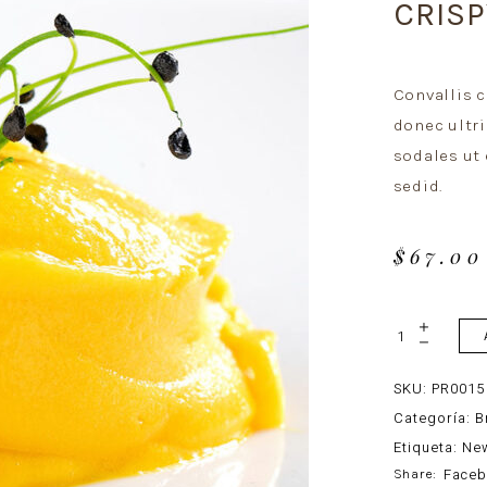
CRISP
Convallis c
donec ultri
sodales ut 
sedid.
$
67.00
Crispy
Tuna
Artichoke
quantity
SKU:
PR0015
Categoría:
B
Etiqueta:
Ne
Face
Share: