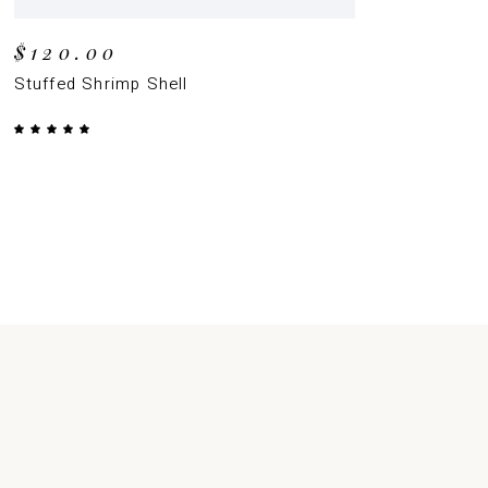
$
120.00
Stuffed Shrimp Shell
Valorado
con
5.00
de 5