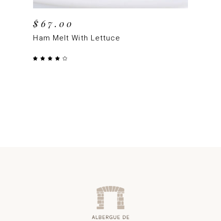
$
67.00
Ham Melt With Lettuce
Valorado
con
4.00
de 5