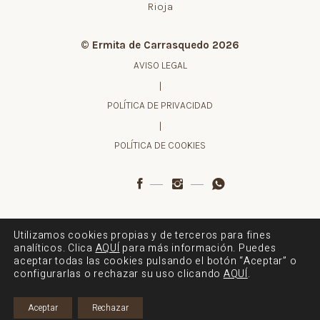
Rioja
© Ermita de Carrasquedo 2026
AVISO LEGAL
|
POLÍTICA DE PRIVACIDAD
|
POLÍTICA DE COOKIES
Utilizamos cookies propias y de terceros para fines
Proyecto financiado por:
analíticos. Clica
AQUÍ
para más información. Puedes
aceptar todas las cookies pulsando el botón “Aceptar” o
configurarlas o rechazar su uso clicando
AQUÍ
.
Aceptar
Rechazar